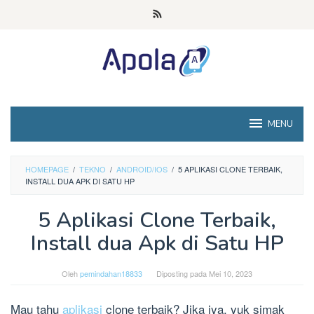
Loncat
ke
konten
MENU
HOMEPAGE
/
TEKNO
/
ANDROID/IOS
/
5 APLIKASI CLONE TERBAIK,
INSTALL DUA APK DI SATU HP
5 Aplikasi Clone Terbaik,
Install dua Apk di Satu HP
Oleh
pemindahan18833
Diposting pada
Mei 10, 2023
Mau tahu
aplikasi
clone terbaik? Jika iya, yuk simak