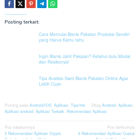
Posting terkait:
Cara Memulai Bisnis Pakaian Produksi Sendiri
yang Harus Kamu tahu
Ingin Bisnis Jahit Pakaian? Ketahui dulu Modal
dan Resikonya!
Tips Analisis Swot Bisnis Pakaian Online Agar
Lebih Cuan
Posting pada
Android/IOS
,
Aplikasi
,
Tips/trik
Ditag
Android
,
Aplikasi
,
Aplikasi android
,
Aplikasi Terbaik
,
Rekomendasi Aplikasi
Navigasi
Pos sebelumnya
Pos berikutnya
5 Rekomendasi Aplikasi Crypto
5 Rekomendasi Aplikasi Cuaca
pos