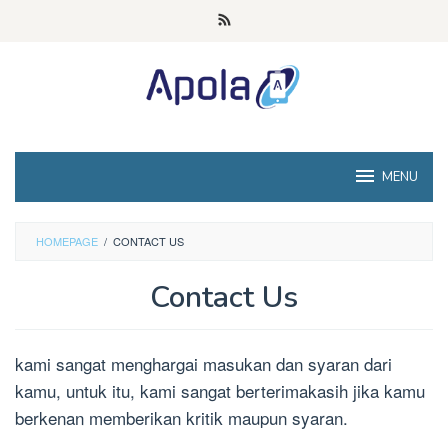
Loncat
ke
konten
MENU
HOMEPAGE
/
CONTACT US
Contact Us
Oleh
pemindahan18833
Diposting
kami sangat menghargai masukan dan syaran dari
pada
Agustus
kamu, untuk itu, kami sangat berterimakasih jika kamu
5,
berkenan memberikan kritik maupun syaran.
2021