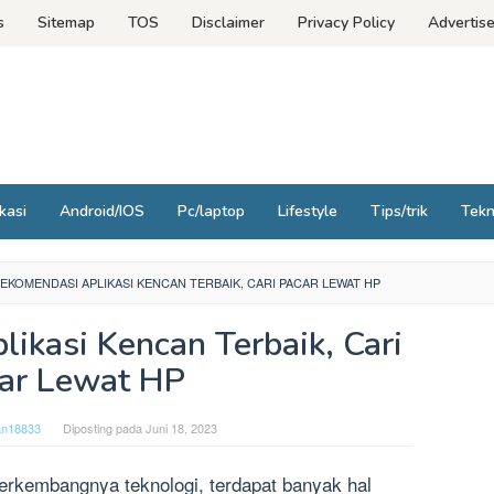
s
Sitemap
TOS
Disclaimer
Privacy Policy
Advertis
kasi
Android/IOS
Pc/laptop
Lifestyle
Tips/trik
Tek
REKOMENDASI APLIKASI KENCAN TERBAIK, CARI PACAR LEWAT HP
ikasi Kencan Terbaik, Cari
ar Lewat HP
an18833
Diposting pada
Juni 18, 2023
berkembangnya teknologi, terdapat banyak hal