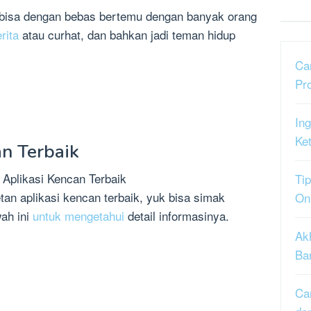
u bisa dengan bebas bertemu dengan banyak orang
erita
atau curhat, dan bahkan jadi teman hidup
Ca
Pr
Ing
Ke
an Terbaik
Tip
an aplikasi kencan terbaik, yuk bisa simak
On
wah ini
untuk mengetahui
detail informasinya.
Ak
Ba
Ca