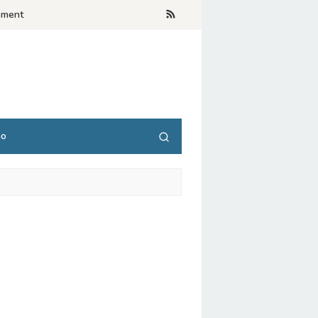
ement
no