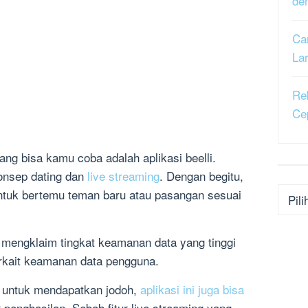
de
Ca
La
Re
Ce
ang bisa kamu coba adalah aplikasi beelli.
nsep dating dan
live streaming
. Dengan begitu,
Kateg
tuk bertemu teman baru atau pasangan sesuai
h mengklaim tingkat keamanan data yang tinggi
erkait keamanan data pengguna.
untuk mendapatkan jodoh,
aplikasi ini juga bisa
enghasilan. Sebab fitur live streaming yang