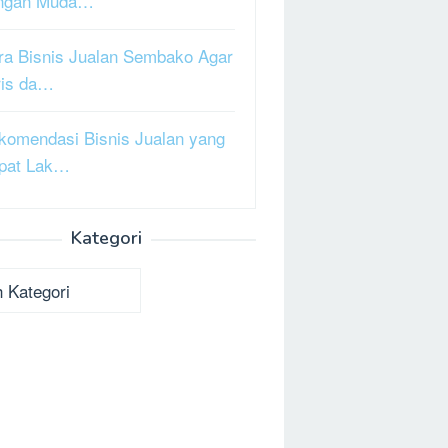
ngan Muda…
ra Bisnis Jualan Sembako Agar
ris da…
komendasi Bisnis Jualan yang
pat Lak…
Kategori
ori