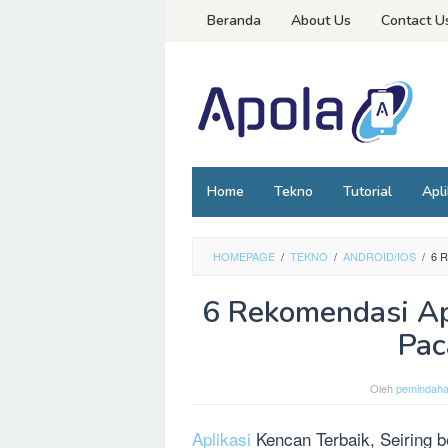
Loncat
Beranda
About Us
Contact U
ke
konten
Home
Tekno
Tutorial
Apli
HOMEPAGE
/
TEKNO
/
ANDROID/IOS
/
6 
6 Rekomendasi Apl
Pac
Oleh
pemindah
Aplikasi
Kencan Terbaik, Seiring 