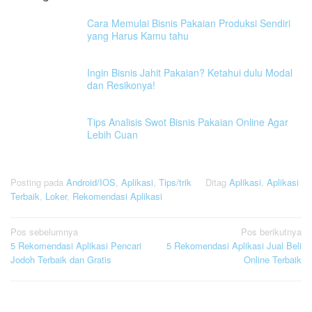
Cara Memulai Bisnis Pakaian Produksi Sendiri
yang Harus Kamu tahu
Ingin Bisnis Jahit Pakaian? Ketahui dulu Modal
dan Resikonya!
Tips Analisis Swot Bisnis Pakaian Online Agar
Lebih Cuan
Posting pada
Android/IOS
,
Aplikasi
,
Tips/trik
Ditag
Aplikasi
,
Aplikasi
Terbaik
,
Loker
,
Rekomendasi Aplikasi
Navigasi
Pos sebelumnya
Pos berikutnya
5 Rekomendasi Aplikasi Pencari
5 Rekomendasi Aplikasi Jual Beli
pos
Jodoh Terbaik dan Gratis
Online Terbaik