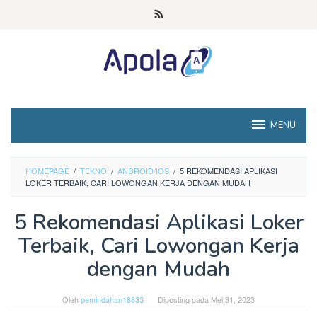
Loncat
ke
konten
MENU
HOMEPAGE
/
TEKNO
/
ANDROID/IOS
/
5 REKOMENDASI APLIKASI
LOKER TERBAIK, CARI LOWONGAN KERJA DENGAN MUDAH
5 Rekomendasi Aplikasi Loker
Terbaik, Cari Lowongan Kerja
dengan Mudah
Oleh
pemindahan18833
Diposting pada
Mei 31, 2023