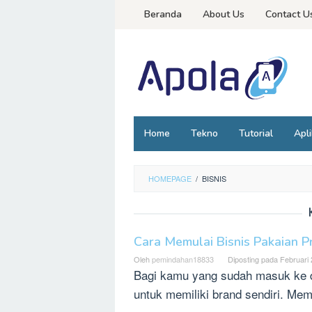
Loncat
Beranda
About Us
Contact U
ke
konten
Home
Tekno
Tutorial
Apli
HOMEPAGE
/
BISNIS
Cara Memulai Bisnis Pakaian P
Oleh
pemindahan18833
Diposting pada
Februari 
Bagi kamu yang sudah masuk ke da
untuk memiliki brand sendiri. Memi