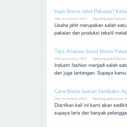
Ingin Bisnis Jahit Pakaian? Ke
Oleh
pemindahan18833
Diposting pada
Februari 
Usaha jahit merupakan salah satu
pakaian dan produksi tekstil mela
Tips Analisis Swot Bisnis Pak
Oleh
pemindahan18833
Diposting pada
Februari 
Industri fashion menjadi salah sa
dan juga tantangan. Supaya kamu
Cara Bisnis Jualan Sembako Ag
Oleh
pemindahan18833
Diposting pada
Januari 2
Diartikan kali ini kami akan sed
supaya laris dan banyak pelangg