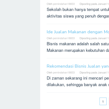
Oleh
pemindahan18833
Diposting pada
Januari 1
Sekolah bukan hanya tempat untuk
aktivitas siswa yang penuh denga
Ide Jualan Makanan dengan Mo
Oleh
pemindahan18833
Diposting pada
Januari 1
Bisnis makanan adalah salah satu 
Makanan merupakan kebutuhan das
Rekomendasi Bisnis Jualan ya
Oleh
pemindahan18833
Diposting pada
Januari 1
Di zaman sekarang ini mencari pek
dilakukan, sehingga banyak anak
1