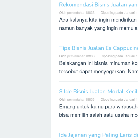
Rekomendasi Bisnis Jualan ya
Oleh
pemindahan18833
Diposting pada
Januari 1
Ada kalanya kita ingin mendirika
namun banyak yang ingin memulai
Tips Bisnis Jualan Es Cappuci
Oleh
pemindahan18833
Diposting pada
Januari 1
Belakangan ini bisnis minuman ko
tersebut dapat menyegarkan. Nam
8 Ide Bisnis Jualan Modal Kec
Oleh
pemindahan18833
Diposting pada
Januari 1
Emang untuk kamu para wirausah
bisa memilih salah satu usaha mo
Ide Jajanan yang Paling Laris