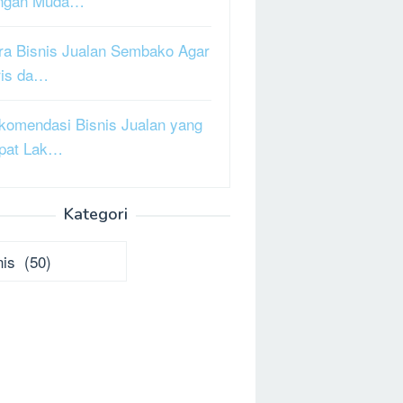
ngan Muda…
ra Bisnis Jualan Sembako Agar
ris da…
komendasi Bisnis Jualan yang
pat Lak…
Kategori
ori