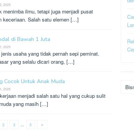
de
2, 2025
 menimba ilmu, tetapi juga menjadi pusat
Ca
n keceriaan. Salah satu elemen […]
La
dal di Bawah 1 Juta
Re
1, 2025
Ce
jenis usaha yang tidak pernah sepi peminat.
ar yang selalu dicari orang, […]
ng Cocok Untuk Anak Muda
Kateg
1, 2025
erjaan menjadi salah satu hal yang cukup sulit
 muda yang masih […]
2
3
…
5