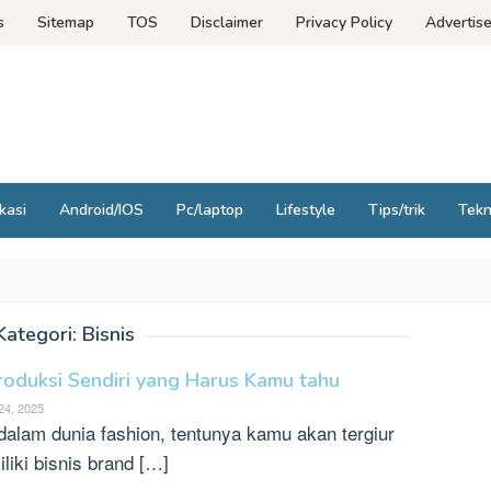
s
Sitemap
TOS
Disclaimer
Privacy Policy
Advertis
kasi
Android/IOS
Pc/laptop
Lifestyle
Tips/trik
Tek
Kategori:
Bisnis
roduksi Sendiri yang Harus Kamu tahu
24, 2025
lam dunia fashion, tentunya kamu akan tergiur
liki bisnis brand […]