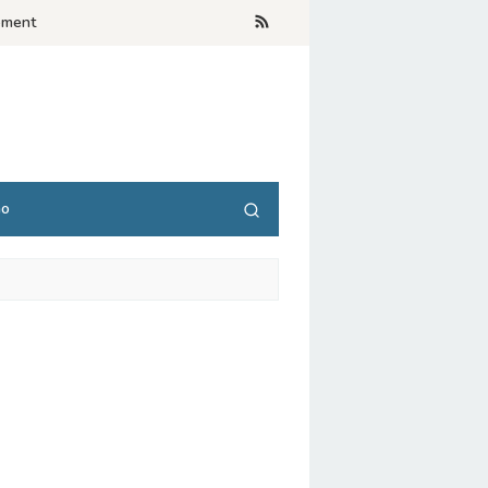
ement
no