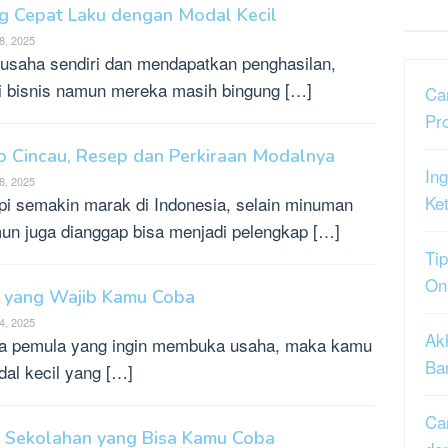
ng Cepat Laku dengan Modal Kecil
8, 2025
n usaha sendiri dan mendapatkan penghasilan,
 bisnis namun mereka masih bingung […]
Ca
Pr
no Cincau, Resep dan Perkiraan Modalnya
Ing
8, 2025
Ke
pi semakin marak di Indonesia, selain minuman
un juga dianggap bisa menjadi pelengkap […]
Tip
On
il yang Wajib Kamu Coba
4, 2025
Ak
a pemula yang ingin membuka usaha, maka kamu
Ba
dal kecil yang […]
Ca
 di Sekolahan yang Bisa Kamu Coba