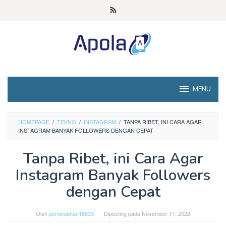
Loncat
ke
konten
MENU
HOMEPAGE
/
TEKNO
/
INSTAGRAM
/
TANPA RIBET, INI CARA AGAR
INSTAGRAM BANYAK FOLLOWERS DENGAN CEPAT
Tanpa Ribet, ini Cara Agar
Instagram Banyak Followers
dengan Cepat
Oleh
pemindahan18833
Diposting pada
November 11, 2022