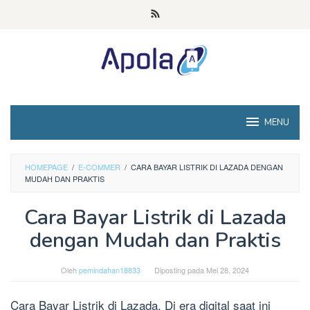
Loncat
ke
konten
MENU
HOMEPAGE
/
E-COMMER
/
CARA BAYAR LISTRIK DI LAZADA DENGAN
MUDAH DAN PRAKTIS
Cara Bayar Listrik di Lazada
dengan Mudah dan Praktis
Oleh
pemindahan18833
Diposting pada
Mei 28, 2024
Cara Bayar Listrik di Lazada, Di era digital saat ini