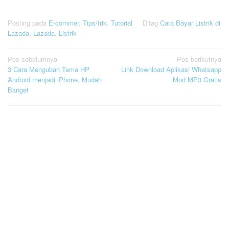
Posting pada
E-commer
,
Tips/trik
,
Tutorial
Ditag
Cara Bayar Listrik di
Lazada
,
Lazada
,
Listrik
Navigasi
Pos sebelumnya
Pos berikutnya
3 Cara Mengubah Tema HP
Link Download Aplikasi Whatsapp
pos
Android menjadi iPhone, Mudah
Mod MP3 Gratis
Banget