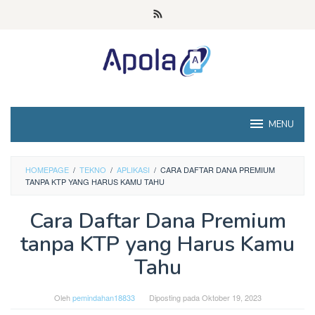
Loncat
ke
konten
MENU
HOMEPAGE
/
TEKNO
/
APLIKASI
/
CARA DAFTAR DANA PREMIUM
TANPA KTP YANG HARUS KAMU TAHU
Cara Daftar Dana Premium
tanpa KTP yang Harus Kamu
Tahu
Oleh
pemindahan18833
Diposting pada
Oktober 19, 2023