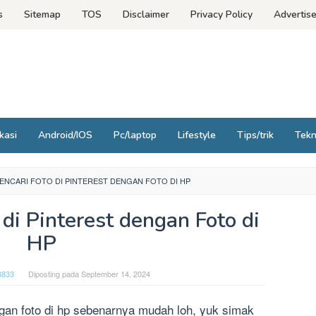
s
Sitemap
TOS
Disclaimer
Privacy Policy
Advertis
kasi
Android/IOS
Pc/laptop
Lifestyle
Tips/trik
Tek
ENCARI FOTO DI PINTEREST DENGAN FOTO DI HP
di Pinterest dengan Foto di
HP
8833
Diposting pada
September 14, 2024
gan foto di hp sebenarnya mudah loh, yuk simak