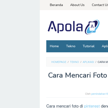
Loncat
Beranda
About Us
Contact U
ke
konten
Home
Tekno
Tutorial
Apli
HOMEPAGE
/
TEKNO
/
APLIKASI
/
CARA M
Cara Mencari Foto 
Oleh
pemindahan1
Cara mencari foto di
pinterest
den