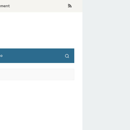
ement
no