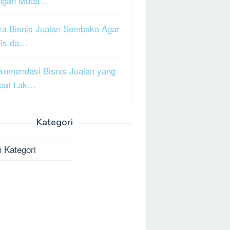
ngan Muda…
ra Bisnis Jualan Sembako Agar
ris da…
komendasi Bisnis Jualan yang
pat Lak…
Kategori
ori