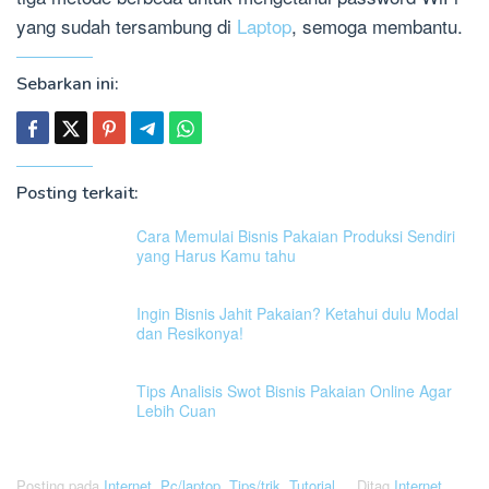
yang sudah tersambung di
Laptop
, semoga membantu.
Sebarkan ini:
Posting terkait:
Cara Memulai Bisnis Pakaian Produksi Sendiri
yang Harus Kamu tahu
Ingin Bisnis Jahit Pakaian? Ketahui dulu Modal
dan Resikonya!
Tips Analisis Swot Bisnis Pakaian Online Agar
Lebih Cuan
Posting pada
Internet
,
Pc/laptop
,
Tips/trik
,
Tutorial
Ditag
Internet
,