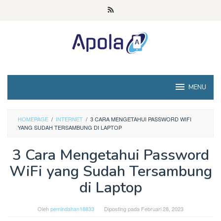
Loncat
ke
konten
MENU
HOMEPAGE
/
INTERNET
/
3 CARA MENGETAHUI PASSWORD WIFI
YANG SUDAH TERSAMBUNG DI LAPTOP
3 Cara Mengetahui Password
WiFi yang Sudah Tersambung
di Laptop
Oleh
pemindahan18833
Diposting pada
Februari 28, 2023