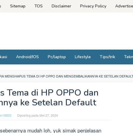
s
Sitemap
TOS
Disclaimer
Privacy Policy
Advertis
kasi
Android/IOS
Pc/laptop
Lifestyle
Tips/trik
Tek
RA MENGHAPUS TEMA DI HP OPPO DAN MENGEMBALIKANNYA KE SETELAN DEFAUL
s Tema di HP OPPO dan
nya ke Setelan Default
an18833
Diposting pada
Mei 27, 2024
 sebenarnya mudah loh, yuk simak penjelasan