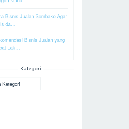
ngan Muda…
ra Bisnis Jualan Sembako Agar
ris da…
komendasi Bisnis Jualan yang
pat Lak…
Kategori
ori