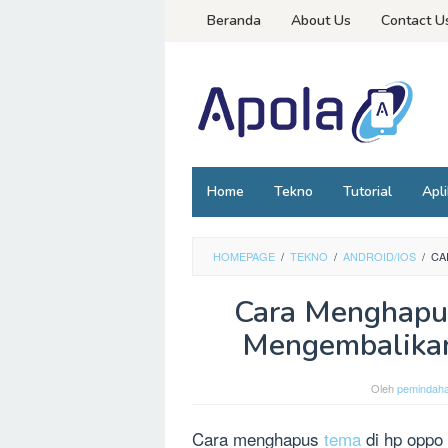
Loncat
Beranda
About Us
Contact U
ke
konten
Home
Tekno
Tutorial
Apli
HOMEPAGE
/
TEKNO
/
ANDROID/IOS
/
CA
Cara Menghapu
Mengembalikan
Oleh
pemindah
Cara menghapus
tema
di hp oppo