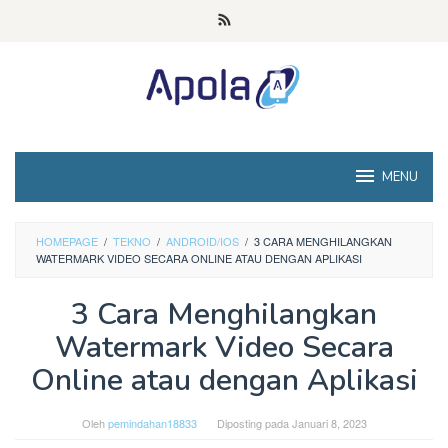
Loncat
ke
konten
MENU
HOMEPAGE
/
TEKNO
/
ANDROID/IOS
/
3 CARA MENGHILANGKAN
WATERMARK VIDEO SECARA ONLINE ATAU DENGAN APLIKASI
3 Cara Menghilangkan
Watermark Video Secara
Online atau dengan Aplikasi
Oleh
pemindahan18833
Diposting pada
Januari 8, 2023