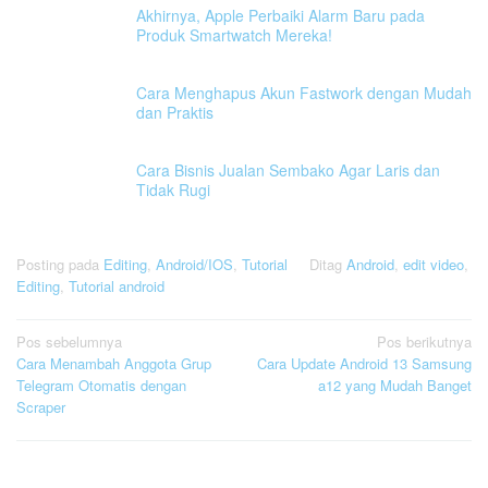
Akhirnya, Apple Perbaiki Alarm Baru pada
Produk Smartwatch Mereka!
Cara Menghapus Akun Fastwork dengan Mudah
dan Praktis
Cara Bisnis Jualan Sembako Agar Laris dan
Tidak Rugi
Posting pada
Editing
,
Android/IOS
,
Tutorial
Ditag
Android
,
edit video
,
Editing
,
Tutorial android
Navigasi
Pos sebelumnya
Pos berikutnya
Cara Menambah Anggota Grup
Cara Update Android 13 Samsung
pos
Telegram Otomatis dengan
a12 yang Mudah Banget
Scraper