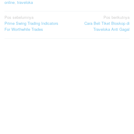
online
,
traveloka
Navigasi
Pos sebelumnya
Pos berikutnya
Prime Swing Trading Indicators
Cara Beli Tiket Bioskop di
pos
For Worthwhile Trades
Traveloka Anti Gagal