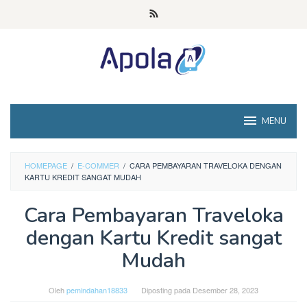
Loncat
ke
konten
MENU
HOMEPAGE
/
E-COMMER
/
CARA PEMBAYARAN TRAVELOKA DENGAN
KARTU KREDIT SANGAT MUDAH
Cara Pembayaran Traveloka
dengan Kartu Kredit sangat
Mudah
Oleh
pemindahan18833
Diposting pada
Desember 28, 2023