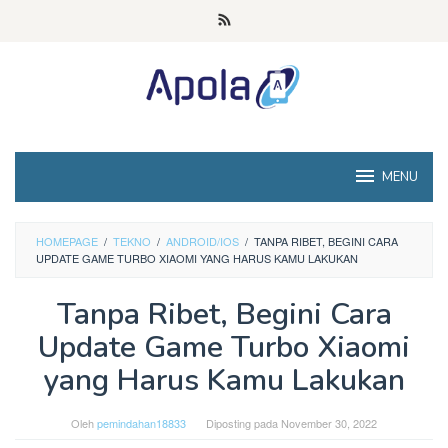
Loncat
ke
konten
MENU
HOMEPAGE
/
TEKNO
/
ANDROID/IOS
/
TANPA RIBET, BEGINI CARA
UPDATE GAME TURBO XIAOMI YANG HARUS KAMU LAKUKAN
Tanpa Ribet, Begini Cara
Update Game Turbo Xiaomi
yang Harus Kamu Lakukan
Oleh
pemindahan18833
Diposting pada
November 30, 2022