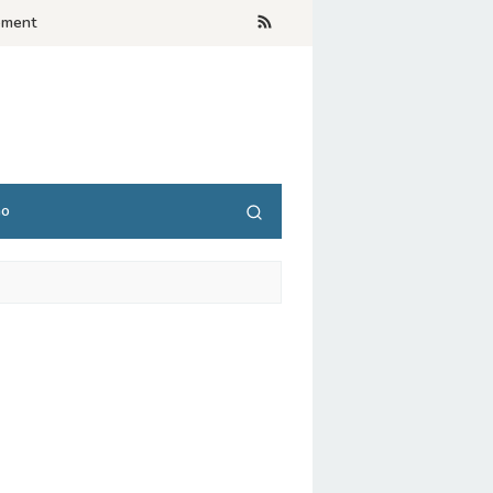
ement
no