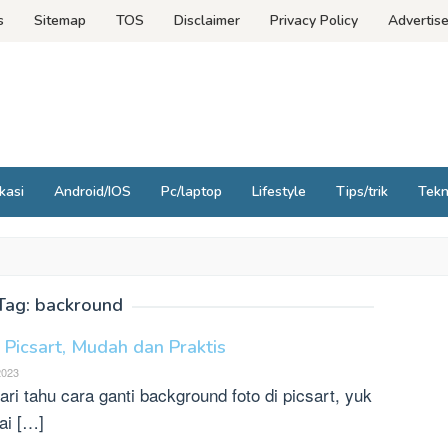
s
Sitemap
TOS
Disclaimer
Privacy Policy
Advertis
kasi
Android/IOS
Pc/laptop
Lifestyle
Tips/trik
Tek
Tag:
backround
 Picsart, Mudah dan Praktis
2023
i tahu cara ganti background foto di picsart, yuk
ai […]