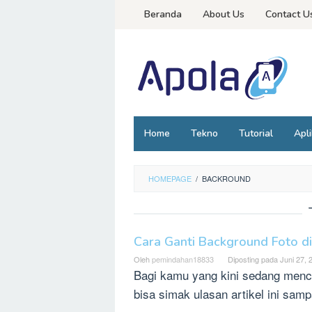
Loncat
Beranda
About Us
Contact U
ke
konten
Home
Tekno
Tutorial
Apli
HOMEPAGE
/
BACKROUND
Cara Ganti Background Foto di
Oleh
pemindahan18833
Diposting pada
Juni 27, 
Bagi kamu yang kini sedang mencar
bisa simak ulasan artikel ini samp