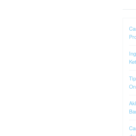
Ca
Pr
Ing
Ke
Tip
On
Ak
Ba
Ca