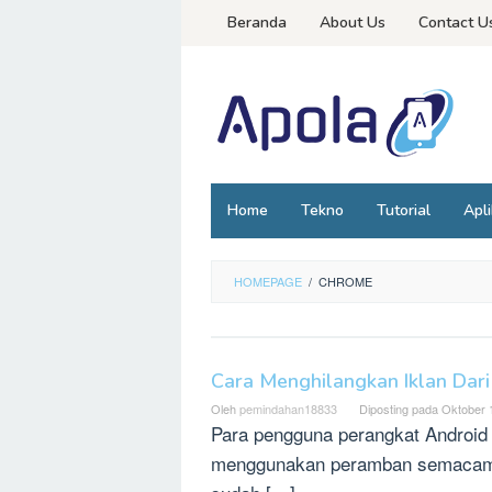
Loncat
Beranda
About Us
Contact U
ke
konten
Home
Tekno
Tutorial
Apli
HOMEPAGE
/
CHROME
Cara Menghilangkan Iklan Dar
Oleh
pemindahan18833
Diposting pada
Oktober 
Para pengguna perangkat Android
menggunakan peramban semacam 