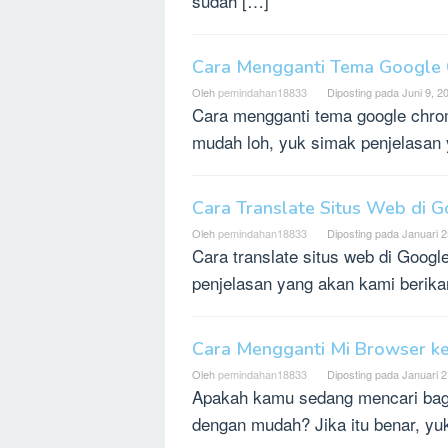
sudah […]
Cara Mengganti Tema Google 
Oleh
pemindahan18833
Diposting pada
Juni 9, 2
Cara mengganti tema google chro
mudah loh, yuk simak penjelasan 
Cara Translate Situs Web di 
Oleh
pemindahan18833
Diposting pada
Januari 2
Cara translate situs web di Goog
penjelasan yang akan kami berikan
Cara Mengganti Mi Browser ke
Oleh
pemindahan18833
Diposting pada
Januari 2
Apakah kamu sedang mencari bag
dengan mudah? Jika itu benar, yu