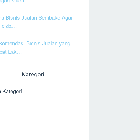
ngan Muda…
ra Bisnis Jualan Sembako Agar
ris da…
komendasi Bisnis Jualan yang
pat Lak…
Kategori
ori