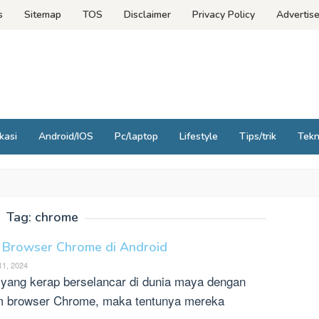
s
Sitemap
TOS
Disclaimer
Privacy Policy
Advertis
kasi
Android/IOS
Pc/laptop
Lifestyle
Tips/trik
Tek
Tag:
chrome
i Browser Chrome di Android
11, 2024
 yang kerap berselancar di dunia maya dengan
browser Chrome, maka tentunya mereka