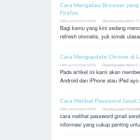
Cara Mengatasi Browser yang 
Firefox
Oleh
pemindahan18833
Diposting pada
Maret 17
Bagi kamu yang kini sedang menca
refresh otomatis, yuk simak ulasan
Cara Mengupdate Chrome di La
Oleh
pemindahan18833
Diposting pada
Maret 3,
Pada artikel ini kami akan member
Android dan iPhone atau iPad ayo
Cara Melihat Password Gmail 
Oleh
pemindahan18833
Diposting pada
Desember
cara melihat password gmail send
informasi yang cukup penting untu