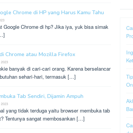
ogle Chrome di HP yang Harus Kamu Tahu
2023
t Google Chrome di hp? Jika iya, yuk bisa simak
Ca
[…]
Pr
Ing
di Chrome atau Mozilla Firefox
Ke
, 2023
okie banyak di cari-cari orang. Karena berselancar
ebutuhan sehari-hari, termasuk […]
Tip
On
buka Tab Sendiri, Dijamin Ampuh
Ak
, 2023
Ba
l yang tidak terduga yaitu browser membuka tab
rnet? Tentunya sangat membosankan […]
Ca