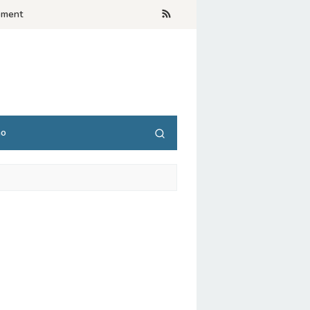
ement
no