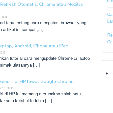
de
Refresh Otomatis, Chrome atau Mozilla
Ca
, 2023
La
ri tahu tentang cara mengatasi browser yang
 artikel ini sampai […]
Re
Ce
ptop, Android, iPhone atau iPad
 2023
ikan tutorial cara mengupdate Chrome di laptop
 simak ulasannya […]
Kateg
Sendiri di HP lewat Google Chrome
 12, 2022
iri di HP ini memang merupakan salah satu
k kamu ketahui terlebih […]