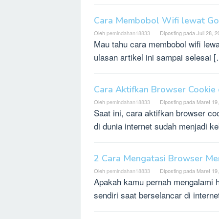
Cara Membobol Wifi lewat Go
Oleh
pemindahan18833
Diposting pada
Juli 28, 
Mau tahu cara membobol wifi lewa
ulasan artikel ini sampai selesai 
Cara Aktifkan Browser Cookie 
Oleh
pemindahan18833
Diposting pada
Maret 19
Saat ini, cara aktifkan browser co
di dunia internet sudah menjadi k
2 Cara Mengatasi Browser Mem
Oleh
pemindahan18833
Diposting pada
Maret 19
Apakah kamu pernah mengalami ha
sendiri saat berselancar di inte