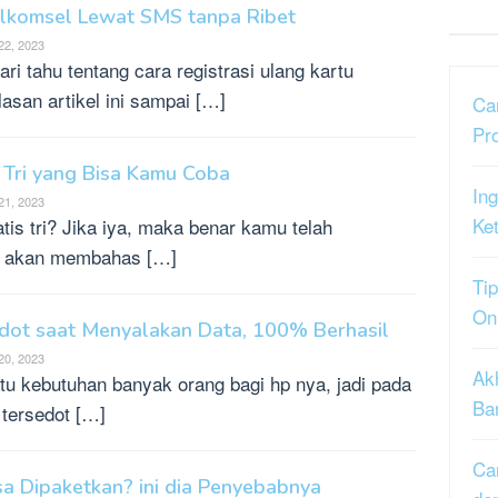
Telkomsel Lewat SMS tanpa Ribet
22, 2023
i tahu tentang cara registrasi ulang kartu
asan artikel ini sampai […]
Ca
Pr
 Tri yang Bisa Kamu Coba
Ing
21, 2023
Ke
is tri? Jika iya, maka benar kamu telah
mi akan membahas […]
Tip
On
edot saat Menyalakan Data, 100% Berhasil
20, 2023
Ak
u kebutuhan banyak orang bagi hp nya, jadi pada
Ba
 tersedot […]
Ca
sa Dipaketkan? ini dia Penyebabnya