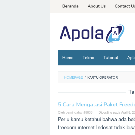
Loncat
Beranda
About Us
Contact U
ke
konten
Home
Tekno
Tutorial
Apli
HOMEPAGE
/
KARTU OPERATOR
Ta
5 Cara Mengatasi Paket Freedo
Oleh
pemindahan18833
Diposting pada
April 8, 
Perlu kamu ketahui bahwa ada be
freedom internet Indosat tidak bi