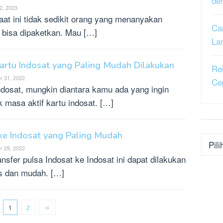
de
2, 2023
at ini tidak sedikit orang yang menanyakan
Ca
k bisa dipaketkan. Mau […]
La
artu Indosat yang Paling Mudah Dilakukan
Re
 31, 2022
Ce
dosat, mungkin diantara kamu ada yang ingin
 masa aktif kartu indosat. […]
 ke Indosat yang Paling Mudah
Kateg
 29, 2022
nsfer pulsa Indosat ke Indosat ini dapat dilakukan
s dan mudah. […]
1
2