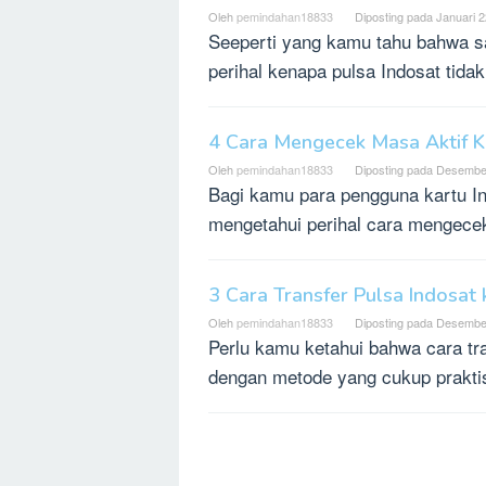
Oleh
pemindahan18833
Diposting pada
Januari 2
Seeperti yang kamu tahu bahwa sa
perihal kenapa pulsa Indosat tida
4 Cara Mengecek Masa Aktif K
Oleh
pemindahan18833
Diposting pada
Desember
Bagi kamu para pengguna kartu In
mengetahui perihal cara mengecek
3 Cara Transfer Pulsa Indosat
Oleh
pemindahan18833
Diposting pada
Desember
Perlu kamu ketahui bahwa cara tra
dengan metode yang cukup prakti