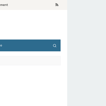
ement
no