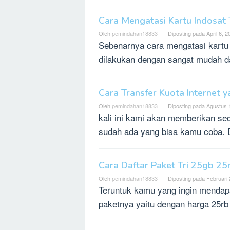
Cara Mengatasi Kartu Indosat 
Oleh
pemindahan18833
Diposting pada
April 6, 
Sebenarnya cara mengatasi kartu I
dilakukan dengan sangat mudah d
Cara Transfer Kuota Internet
Oleh
pemindahan18833
Diposting pada
Agustus 
kali ini kami akan memberikan sedi
sudah ada yang bisa kamu coba.
Cara Daftar Paket Tri 25gb 2
Oleh
pemindahan18833
Diposting pada
Februari 
Teruntuk kamu yang ingin mendap
paketnya yaitu dengan harga 25r