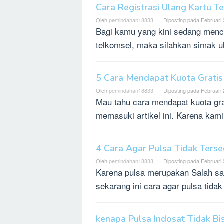
Cara Registrasi Ulang Kartu 
Oleh
pemindahan18833
Diposting pada
Februari 
Bagi kamu yang kini sedang mencar
telkomsel, maka silahkan simak ul
5 Cara Mendapat Kuota Gratis
Oleh
pemindahan18833
Diposting pada
Februari 
Mau tahu cara mendapat kuota grat
memasuki artikel ini. Karena ka
4 Cara Agar Pulsa Tidak Ters
Oleh
pemindahan18833
Diposting pada
Februari 
Karena pulsa merupakan Salah sat
sekarang ini cara agar pulsa tidak
kenapa Pulsa Indosat Tidak Bi