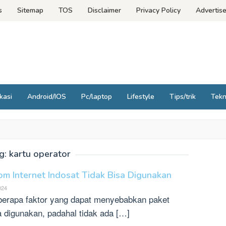
s
Sitemap
TOS
Disclaimer
Privacy Policy
Advertis
kasi
Android/IOS
Pc/laptop
Lifestyle
Tips/trik
Tek
g:
kartu operator
m Internet Indosat Tidak Bisa Digunakan
2024
berapa faktor yang dapat menyebabkan paket
sa digunakan, padahal tidak ada […]