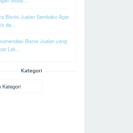
ngan Muda…
ra Bisnis Jualan Sembako Agar
ris da…
komendasi Bisnis Jualan yang
pat Lak…
Kategori
ori