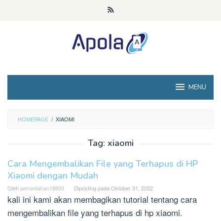
Loncat
ke
konten
MENU
HOMEPAGE
/
XIAOMI
Tag:
xiaomi
Cara Mengembalikan File yang Terhapus di HP
Xiaomi dengan Mudah
Oleh
pemindahan18833
Diposting pada
Oktober 31, 2022
kali ini kami akan membagikan tutorial tentang cara
mengembalikan file yang terhapus di hp xiaomi.