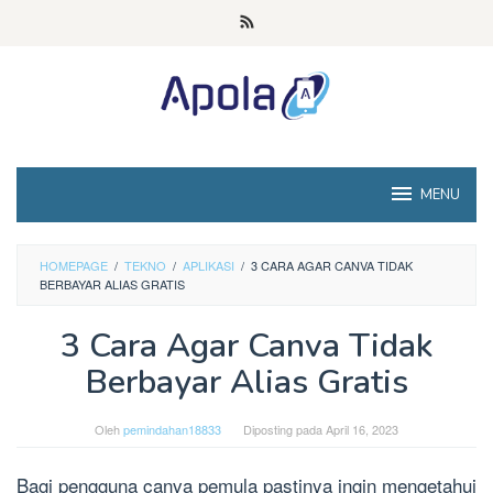
Loncat
ke
konten
MENU
HOMEPAGE
/
TEKNO
/
APLIKASI
/
3 CARA AGAR CANVA TIDAK
BERBAYAR ALIAS GRATIS
3 Cara Agar Canva Tidak
Berbayar Alias Gratis
Oleh
pemindahan18833
Diposting pada
April 16, 2023
Bagi pengguna canva pemula pastinya ingin mengetahui