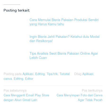
Posting terkait:
Cara Memulai Bisnis Pakaian Produksi Sendiri
yang Harus Kamu tahu
Ingin Bisnis Jahit Pakaian? Ketahui dulu Modal
dan Resikonya!
Tips Analisis Swot Bisnis Pakaian Online Agar
Lebih Cuan
Posting pada
Aplikasi
,
Editing
,
Tips/trik
,
Tutorial
Ditag
Aplikasi
,
canva
,
Editing
,
Editor
Navigasi
Pos sebelumnya
Pos berikutnya
Cara Mengganti Email Play Store
Cara Menyimpan Foto dari Canva
pos
dengan Akun Gmail Lain
Agar Tidak Pecah