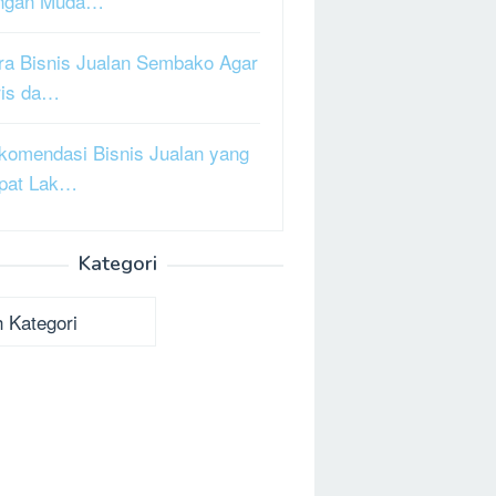
ngan Muda…
ra Bisnis Jualan Sembako Agar
ris da…
komendasi Bisnis Jualan yang
pat Lak…
Kategori
ori