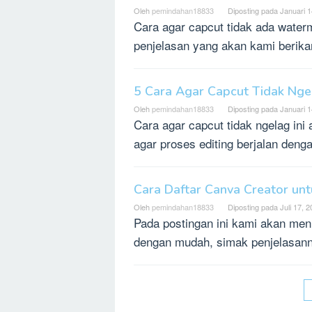
Oleh
pemindahan18833
Diposting pada
Januari 1
Cara agar capcut tidak ada wate
penjelasan yang akan kami berikan 
5 Cara Agar Capcut Tidak Nge
Oleh
pemindahan18833
Diposting pada
Januari 1
Cara agar capcut tidak ngelag ini
agar proses editing berjalan deng
Cara Daftar Canva Creator u
Oleh
pemindahan18833
Diposting pada
Juli 17, 
Pada postingan ini kami akan menu
dengan mudah, simak penjelasann