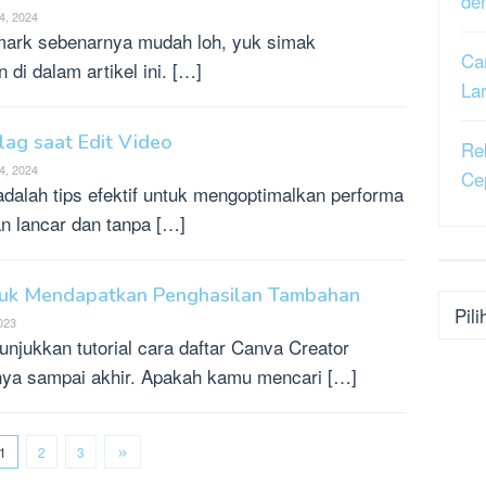
de
4, 2024
rmark sebenarnya mudah loh, yuk simak
Ca
di dalam artikel ini. […]
La
lag saat Edit Video
Re
4, 2024
Ce
 adalah tips efektif untuk mengoptimalkan performa
an lancar dan tanpa […]
ntuk Mendapatkan Penghasilan Tambahan
Kateg
2023
njukkan tutorial cara daftar Canva Creator
ya sampai akhir. Apakah kamu mencari […]
1
2
3