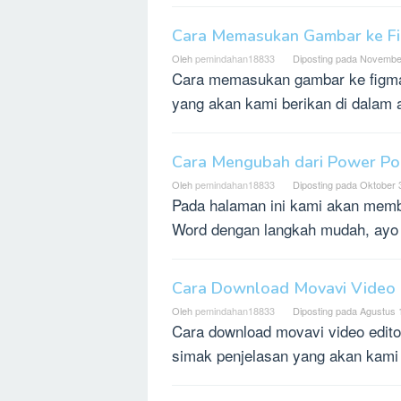
Cara Memasukan Gambar ke F
Oleh
pemindahan18833
Diposting pada
November
Cara memasukan gambar ke figma
yang akan kami berikan di dalam 
Cara Mengubah dari Power Po
Oleh
pemindahan18833
Diposting pada
Oktober 
Pada halaman ini kami akan memb
Word dengan langkah mudah, ayo
Cara Download Movavi Video 
Oleh
pemindahan18833
Diposting pada
Agustus 
Cara download movavi video edit
simak penjelasan yang akan kami b