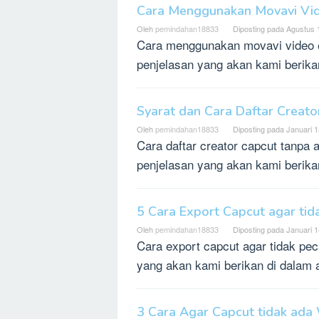
Cara Menggunakan Movavi Vid
Oleh
pemindahan18833
Diposting pada
Agustus 
Cara menggunakan movavi video e
penjelasan yang akan kami berikan 
Syarat dan Cara Daftar Creat
Oleh
pemindahan18833
Diposting pada
Januari 1
Cara daftar creator capcut tanpa
penjelasan yang akan kami berikan 
5 Cara Export Capcut agar ti
Oleh
pemindahan18833
Diposting pada
Januari 1
Cara export capcut agar tidak pe
yang akan kami berikan di dalam ar
3 Cara Agar Capcut tidak ada