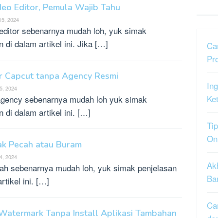
eo Editor, Pemula Wajib Tahu
15, 2024
ditor sebenarnya mudah loh, yuk simak
di dalam artikel ini. Jika […]
Ca
Pr
or Capcut tanpa Agency Resmi
Ing
5, 2024
Ke
 agency sebenarnya mudah loh yuk simak
di dalam artikel ini. […]
Tip
On
dak Pecah atau Buram
4, 2024
Ak
cah sebenarnya mudah loh, yuk simak penjelasan
Ba
tikel ini. […]
Ca
 Watermark Tanpa Install Aplikasi Tambahan