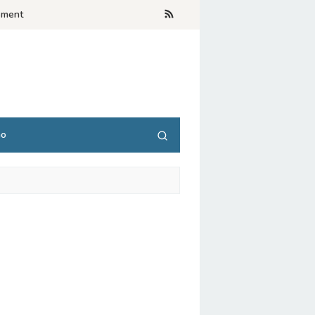
ement
no