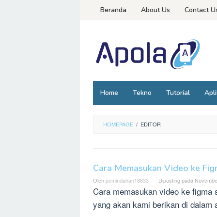
Loncat
Beranda
About Us
Contact U
ke
konten
Home
Tekno
Tutorial
Apli
HOMEPAGE
/
EDITOR
Cara Memasukan Video ke Fig
Oleh
pemindahan18833
Diposting pada
November
Cara memasukan video ke figma s
yang akan kami berikan di dalam a