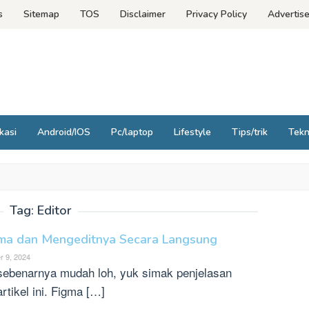
s
Sitemap
TOS
Disclaimer
Privacy Policy
Advertis
kasi
Android/IOS
Pc/laptop
Lifestyle
Tips/trik
Tek
Tag:
Editor
ma dan Mengeditnya Secara Langsung
 9, 2024
ebenarnya mudah loh, yuk simak penjelasan
rtikel ini. Figma […]