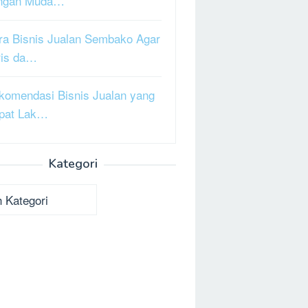
ngan Muda…
ra Bisnis Jualan Sembako Agar
ris da…
komendasi Bisnis Jualan yang
pat Lak…
Kategori
ori