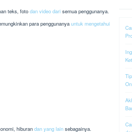
iman teks, foto
dan video dari
semua penggunanya.
 memungkinkan para penggunanya
untuk mengetahui
Ca
Pr
Ing
Ke
Tip
On
Ak
Ba
Ca
ekonomi, hiburan
dan yang lain
sebagainya.