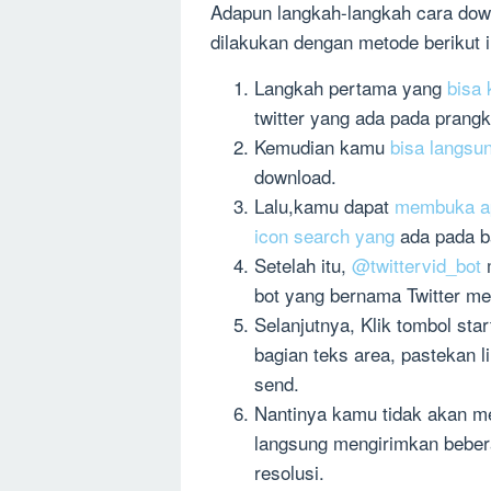
Adapun langkah-langkah cara downl
dilakukan dengan metode berikut i
Langkah pertama yang
bisa
twitter yang ada pada prang
Kemudian kamu
bisa langsun
download.
Lalu,kamu dapat
membuka apl
icon search yang
ada pada ba
Setelah itu,
@twittervid_bot
m
bot yang bernama Twitter me
Selanjutnya, Klik tombol st
bagian teks area, pastekan l
send.
Nantinya kamu tidak akan m
langsung mengirimkan bebera
resolusi.