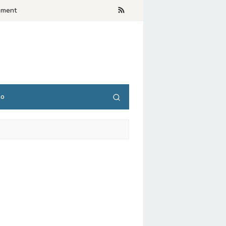
ement
no