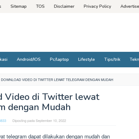
s
Sitemap
TOS
Disclaimer
Privacy Policy
Advertis
kasi
Android/IOS
Pc/laptop
Lifestyle
Tips/trik
Tek
 DOWNLOAD VIDEO DI TWITTER LEWAT TELEGRAM DENGAN MUDAH
 Video di Twitter lewat
am dengan Mudah
8833
Diposting pada
September 10, 2022
wat telegram dapat dilakukan dengan mudah dan