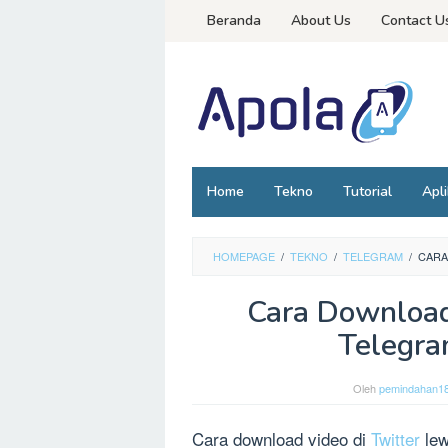
Loncat
Beranda
About Us
Contact U
ke
konten
Home
Tekno
Tutorial
Apli
HOMEPAGE
/
TEKNO
/
TELEGRAM
/
CARA
Cara Download
Telegr
Oleh
pemindahan1
Cara download video di
Twitter
le