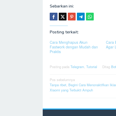
Sebarkan ini:
Posting terkait:
Cara Menghapus Akun
Cara 
Fastwork dengan Mudah dan
Agar 
Praktis
Posting pada
Telegram
,
Tutorial
Ditag
Bo
Navigasi
Pos sebelumnya
Tanpa ribet, Begini Cara Menonaktifkan Ikla
pos
Xiaomi yang Terbukti Ampuh