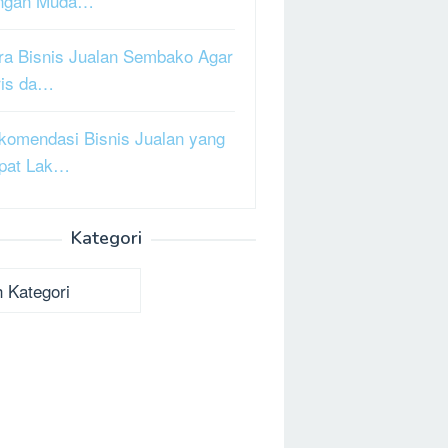
ngan Muda…
ra Bisnis Jualan Sembako Agar
ris da…
komendasi Bisnis Jualan yang
pat Lak…
Kategori
ori