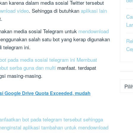
de
n karena dalam media sosial Twitter tersebut
wnload video
. Sehingga di butuhkan
aplikasi lain
Ca
t.
La
akan media sosial Telegram untuk
mendownload
menggunakan salah satu bot yang kerap digunakan
Re
 telegram ini.
Ce
ot pada media sosial telegram ini Membuat
ebut serba guna dan multi
manfaat. terdapat
gsi masing-masing.
Kateg
si Google Drive Quota Exceeded, mudah
faatkan bot pada telegram tersebut sehingga
k menginstal aplikasi tambahan untuk mendownload