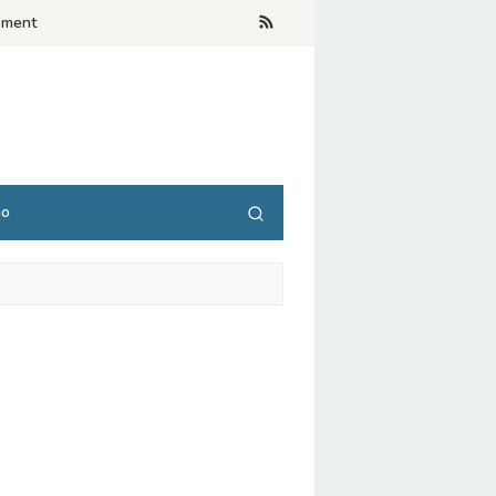
ement
no