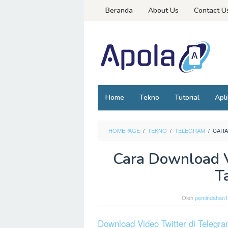
Loncat
Beranda
About Us
Contact U
ke
konten
Home
Tekno
Tutorial
Apli
HOMEPAGE
/
TEKNO
/
TELEGRAM
/
CARA
Cara Download V
T
Oleh
pemindahan
Download Video Twitter di Telegr