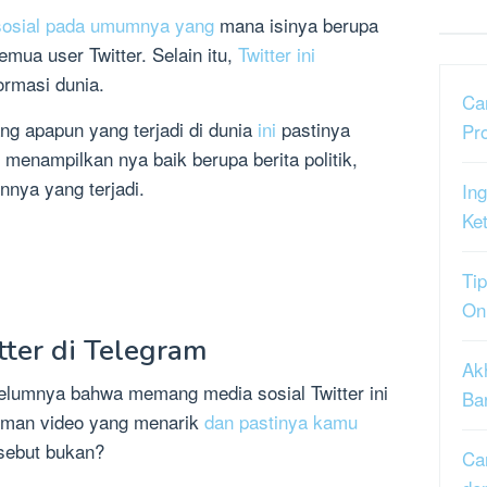
a sosial pada umumnya yang
mana isinya berupa
emua user Twitter. Selain itu,
Twitter ini
rmasi dunia.
Ca
 apapun yang terjadi di dunia
ini
pastinya
Pr
 menampilkan nya baik berupa berita politik,
nnya yang terjadi.
Ing
Ke
Tip
On
ter di Telegram
Ak
ebelumnya bahwa memang media sosial Twitter ini
Ba
iman video yang menarik
dan pastinya kamu
sebut bukan?
Ca