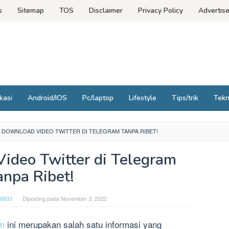
s
Sitemap
TOS
Disclaimer
Privacy Policy
Advertis
kasi
Android/IOS
Pc/laptop
Lifestyle
Tips/trik
Tek
 DOWNLOAD VIDEO TWITTER DI TELEGRAM TANPA RIBET!
ideo Twitter di Telegram
anpa Ribet!
18833
Diposting pada
November 3, 2022
am
ini merupakan salah satu informasi yang