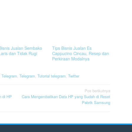
Bisnis Jualan Sembako
Tips Bisnis Jualan Es
Laris dan Tidak Rugi
Cappucino Cincau, Resep dan
Perkiraan Modalnya
t Telegram
,
Telegram
,
Tutorial telegram
,
Twitter
Pos berikutnya
n di HP
Cara Mengembalikan Data HP yang Sudah di Reset
Pabrik Samsung