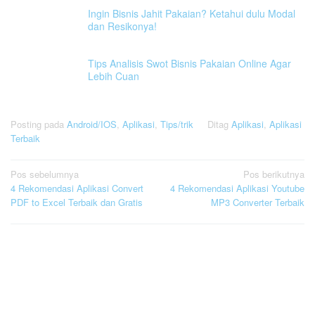
Ingin Bisnis Jahit Pakaian? Ketahui dulu Modal
dan Resikonya!
Tips Analisis Swot Bisnis Pakaian Online Agar
Lebih Cuan
Posting pada
Android/IOS
,
Aplikasi
,
Tips/trik
Ditag
Aplikasi
,
Aplikasi
Terbaik
Navigasi
Pos sebelumnya
Pos berikutnya
4 Rekomendasi Aplikasi Convert
4 Rekomendasi Aplikasi Youtube
pos
PDF to Excel Terbaik dan Gratis
MP3 Converter Terbaik