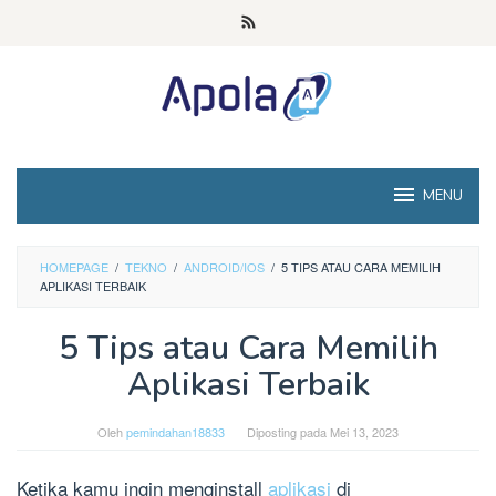
Loncat
ke
konten
MENU
HOMEPAGE
/
TEKNO
/
ANDROID/IOS
/
5 TIPS ATAU CARA MEMILIH
APLIKASI TERBAIK
5 Tips atau Cara Memilih
Aplikasi Terbaik
Oleh
pemindahan18833
Diposting pada
Mei 13, 2023
Ketika kamu ingin menginstall
aplikasi
di