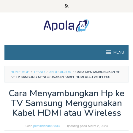
Loncat
ke
konten
MENU
HOMEPAGE
/
TEKNO
/
ANDROID/IOS
/
CARA MENYAMBUNGKAN HP
KE TV SAMSUNG MENGGUNAKAN KABEL HDMI ATAU WIRELESS
Cara Menyambungkan Hp ke
TV Samsung Menggunakan
Kabel HDMI atau Wireless
Oleh
pemindahan18833
Diposting pada
Maret 2, 2023