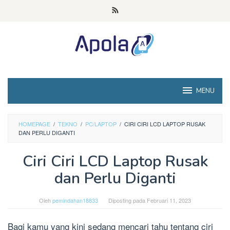
Loncat
ke
konten
MENU
HOMEPAGE
/
TEKNO
/
PC/LAPTOP
/
CIRI CIRI LCD LAPTOP RUSAK
DAN PERLU DIGANTI
Ciri Ciri LCD Laptop Rusak
dan Perlu Diganti
Oleh
pemindahan18833
Diposting pada
Februari 11, 2023
Bagi kamu yang kini sedang mencari tahu tentang ciri