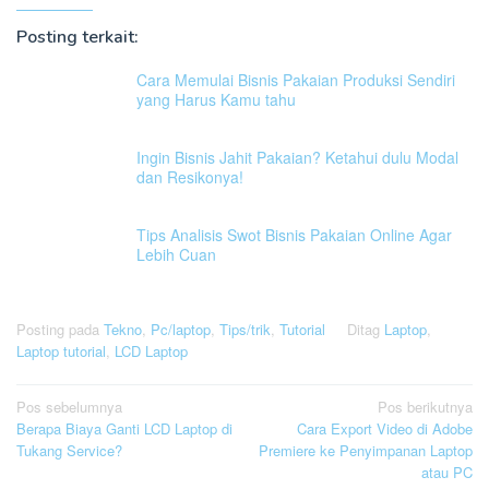
Posting terkait:
Cara Memulai Bisnis Pakaian Produksi Sendiri
yang Harus Kamu tahu
Ingin Bisnis Jahit Pakaian? Ketahui dulu Modal
dan Resikonya!
Tips Analisis Swot Bisnis Pakaian Online Agar
Lebih Cuan
Posting pada
Tekno
,
Pc/laptop
,
Tips/trik
,
Tutorial
Ditag
Laptop
,
Laptop tutorial
,
LCD Laptop
Navigasi
Pos sebelumnya
Pos berikutnya
Berapa Biaya Ganti LCD Laptop di
Cara Export Video di Adobe
pos
Tukang Service?
Premiere ke Penyimpanan Laptop
atau PC